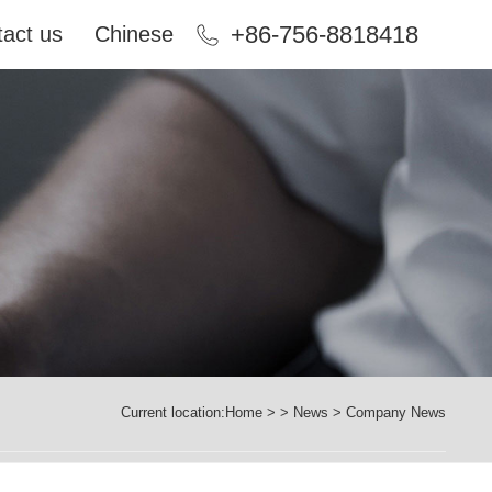
+86-756-8818418
act us
Chinese
Current location:
Home > >
News
>
Company News